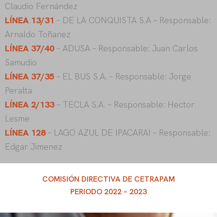
Claudio Fernández
LÍNEA 13/31
– DE LA CONQUISTA S.A – Responsable:
Arnaldo Toñanez
LÍNEA 37/40
– ADUSA – Responsable: Juan Carlos
Samudio
LÍNEA 37/35
– EL BUS S.A. – Responsable: Jorge
Peralta
LÍNEA 2/133
– TECLA S.A. – Responsable: Hector
Lesme
LÍNEA 128
– LAGO AZUL DE IPACARAI – Responsable:
Edgar Jimenez
COMISIÓN DIRECTIVA DE CETRAPAM
PERIODO 2022 – 2023